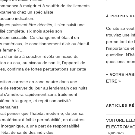
:
mmença à maigrir et à souffrir de tiraillements
 examens chez un spécialiste
À PROPOS DE
aucune indication.
ques puissent être décelés, il s’en suivit une
Ce site se veut
dité complète, six mois après son
trouviez une in
connaissable. Ce changement était-il en
permettant de 
es matériaux, le conditionnement d’air ou était-il
l’importance et
eune femme ?…
quotidien. N’h
de sa chambre à coucher révéla un nœud du
questions, mon 
n du cou, au niveau de son lit, l’appareil de
es, confirma de fortes perturbations sur cette
« VOTRE HAB
ÊTRE »
osition correcte en zone neutre dans une
e de retrouver du jour au lendemain des nuits
ral s’améliora rapidement sans traitement
ptôme à la gorge, et reprit son activité
ARTICLES R
 semaines.
rait penser que l’habitat moderne, de par sa
 matériaux à faible perméabilité, en d’autres
VOITURE ELE
inorganique, a une part de responsabilité
ELECTROMAG
l’état de santé des individus.
16 juin 2023