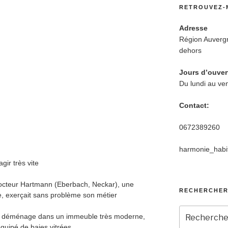
RETROUVEZ-
Adresse
Région Auverg
dehors
Jours d’ouver
Du lundi au ve
Contact:
0672389260
harmonie_habi
gir très vite
 docteur Hartmann (Eberbach, Neckar), une
RECHERCHE
e, exerçait sans problème son métier
Recherche
le déménage dans un immeuble très moderne,
pour
quipé de baies vitrées.