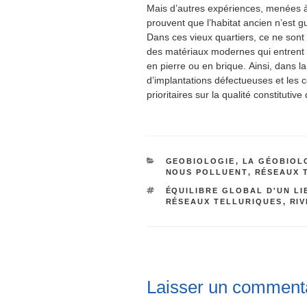
Mais d’autres expériences, menées à 
prouvent que l’habitat ancien n’est g
Dans ces vieux quartiers, ce ne sont
des matériaux modernes qui entrent e
en pierre ou en brique. Ainsi, dans la
d’implantations défectueuses et les 
prioritaires sur la qualité constitutiv
CATÉGORIES
GEOBIOLOGIE
,
LA GÉOBIOLO
NOUS POLLUENT
,
RÉSEAUX 
ÉTIQUETTES
ÉQUILIBRE GLOBAL D'UN LI
RÉSEAUX TELLURIQUES
,
RI
Laisser un comment