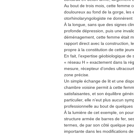
Au bout de trois mois, cette femme co
douloureux au fond de la gorge, les
otorhinolaryngologiste ne donnèrent 
À la longue, sans que des signes clini
profonde dépression, puis une invali
déménagement, cette femme était mé
rapport direct avec la construction, l
propre à la constitution de cette j
En fait, l’expertise géobiologique 
« réseau H » exactement dans la régio
mesure, récepteur d’ondes ultracourt
zone précise.
Un simple échange de lit et une disp
chambre voisine permit à cette femm
satisfaisantes, et son équilibre géné
particulier, elle n’eut plus aucun sym
professionnelle au bout de quelques
À la lumière de cet exemple, on pour
structure armée de barres de fer, ses
termes, de par son côté quelque peu 
importante dans les modifications de 