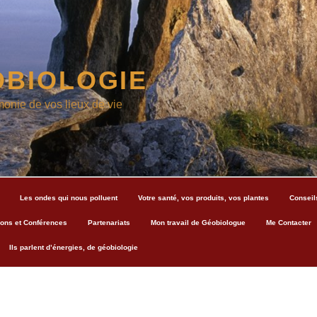
BIOLOGIE
monie de vos lieux de vie
Les ondes qui nous polluent
Votre santé, vos produits, vos plantes
Conseil
ons et Conférences
Partenariats
Mon travail de Géobiologue
Me Contacter
Ils parlent d’énergies, de géobiologie