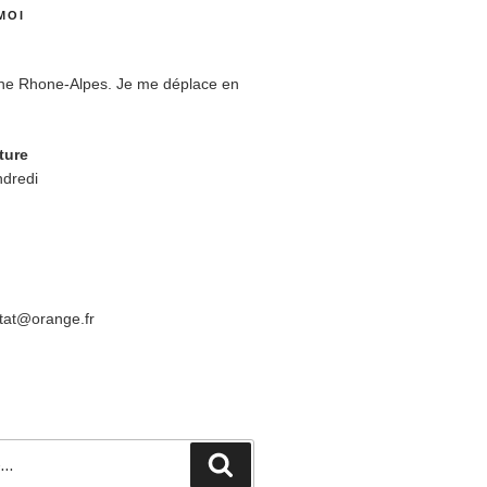
MOI
ne Rhone-Alpes. Je me déplace en
ture
ndredi
tat@orange.fr
R
Recherche