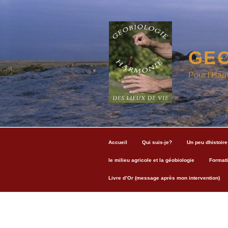
Aller
au
contenu
principal
GEO
Pour l'Har
Accueil
Qui suis-je?
Un peu dhistoire
le milieu agricole et la géobiologie
Formati
Livre d’Or (message après mon intervention)