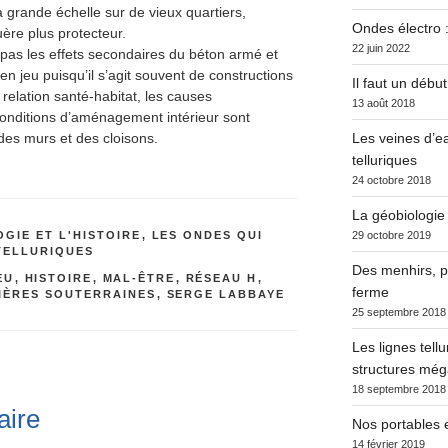
grande échelle sur de vieux quartiers,
Ondes électro :
uère plus protecteur.
22 juin 2022
 pas les effets secondaires du béton armé et
n jeu puisqu’il s’agit souvent de constructions
Il faut un début
 relation santé-habitat, les causes
13 août 2018
conditions d’aménagement intérieur sont
e des murs et des cloisons.
Les veines d’ea
telluriques
24 octobre 2018
La géobiologie
GIE ET L'HISTOIRE
,
LES ONDES QUI
29 octobre 2019
TELLURIQUES
Des menhirs, po
EU
,
HISTOIRE
,
MAL-ÊTRE
,
RÉSEAU H
,
ferme
VIÈRES SOUTERRAINES
,
SERGE LABBAYE
25 septembre 2018
Les lignes tell
structures méga
18 septembre 2018
aire
Nos portables e
14 février 2019