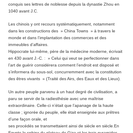
conquis ses lettres de noblesse depuis la dynastie Zhou en
1040 avant J.C.
Les chinois y ont recours systématiquement, notamment
dans les constructions des » China Towns » à travers le
monde et dans l’implantation des commerces et des
immeubles d’affaires.
Hippocrate lui-même, père de la médecine moderne, écrivait
en 430 avant J.-C. : » Celui qui veut se perfectionner dans
l’art de guérir considérera comment l’endroit est disposé et
s’informera du sous-sol, concurremment avec la constitution
des êtres vivants » (Traité des Airs, des Eaux et des Lieux).
Un autre peuple parvenu à un haut degré de civilisation, a
paru se servir de la radiesthésie avec une maîtrise
extraordinaire. Celle-ci n’était que l’apanage de la haute
classe ; ignorée du peuple, elle était enseignée aux prêtres
d’une façon orale, et
ses procédés se transmettaient ainsi de siècle en siècle.En
Egypte le sphinx du plateau de Giza et les trois pyramides