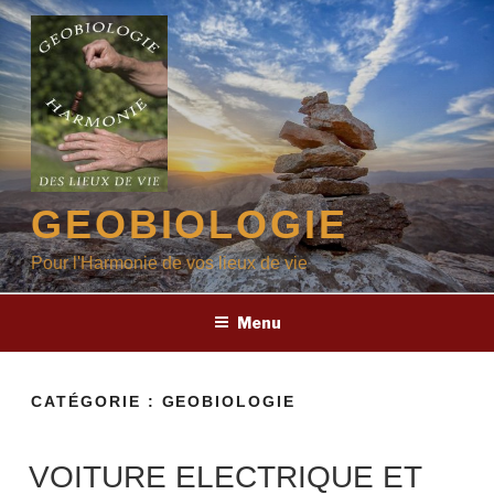
Aller
au
contenu
principal
GEOBIOLOGIE
Pour l'Harmonie de vos lieux de vie
Menu
CATÉGORIE :
GEOBIOLOGIE
VOITURE ELECTRIQUE ET