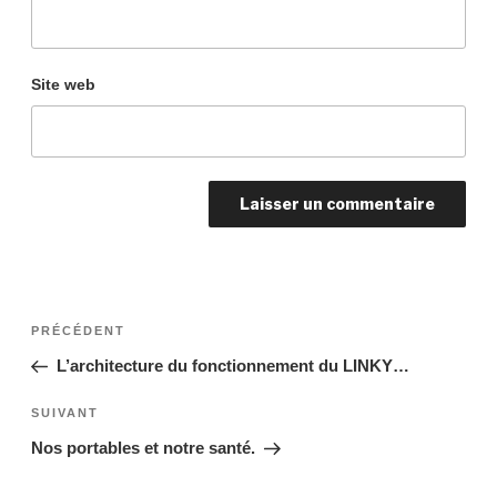
Site web
Navigation
Article
PRÉCÉDENT
précédent
de
L’architecture du fonctionnement du LINKY…
l’article
Article
SUIVANT
suivant
Nos portables et notre santé.