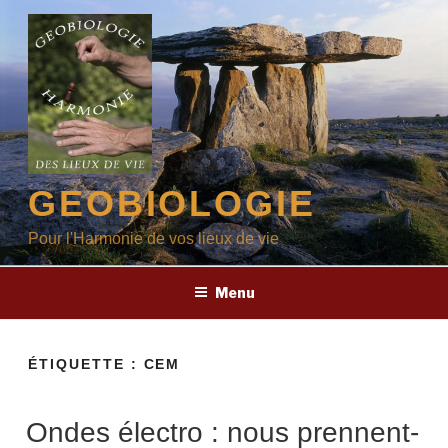
Aller
au
contenu
principal
GEOBIOLOGIE
Pour l'Harmonie de vos lieux de vie
Menu
ÉTIQUETTE :
CEM
Ondes électro : nous prennent-