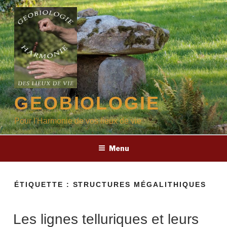
Aller
au
contenu
principal
GEOBIOLOGIE
Pour l'Harmonie de vos lieux de vie
Menu
ÉTIQUETTE :
STRUCTURES MÉGALITHIQUES
Les lignes telluriques et leurs