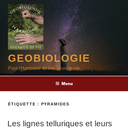
Aller
au
contenu
principal
GEOBIOLOGIE
Pour l'Harmonie de vos lieux de vie
Menu
ÉTIQUETTE :
PYRAMIDES
Les lignes telluriques et leurs