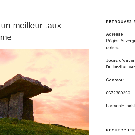
RETROUVEZ-
un meilleur taux
Adresse
erme
Région Auverg
dehors
Jours d’ouver
Du lundi au ve
Contact:
0672389260
harmonie_habi
RECHERCHE