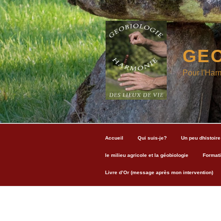
Aller
au
contenu
principal
GEO
Pour l'Har
Accueil
Qui suis-je?
Un peu dhistoire
le milieu agricole et la géobiologie
Formati
Livre d’Or (message après mon intervention)