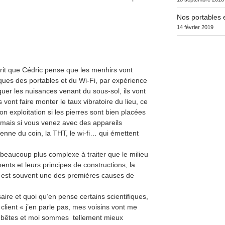
Nos portables e
14 février 2019
t écrit que Cédric pense que les menhirs vont
ques des portables et du Wi-Fi, par expérience
quer les nuisances venant du sous-sol, ils vont
ls vont faire monter le taux vibratoire du lieu, ce
n exploitation si les pierres sont bien placées
n, mais si vous venez avec des appareils
enne du coin, la THT, le wi-fi… qui émettent
, beaucoup plus complexe à traiter que le milieu
nts et leurs principes de constructions, la
 qui est souvent une des premières causes de
ire et quoi qu’en pense certains scientifiques,
ient « j’en parle pas, mes voisins vont me
s bêtes et moi sommes tellement mieux