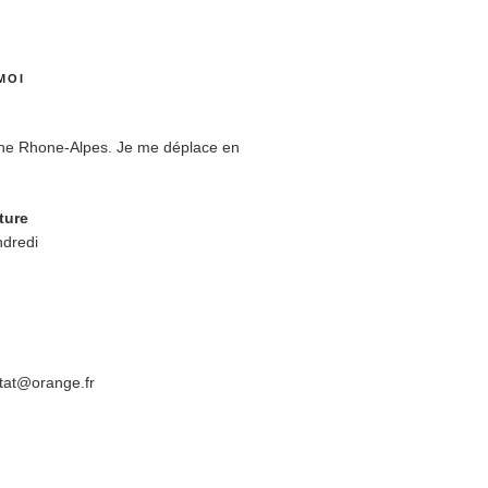
MOI
ne Rhone-Alpes. Je me déplace en
ture
ndredi
tat@orange.fr
R