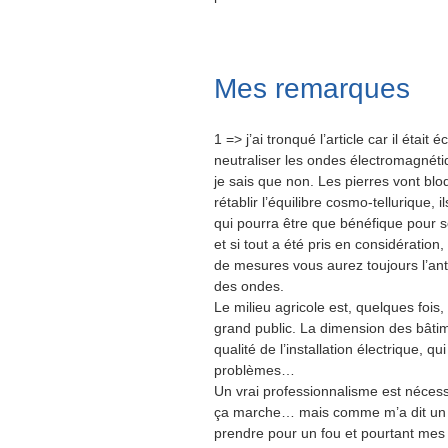
Mes remarques
1 => j’ai tronqué l’article car il étai
neutraliser les ondes électromagnéti
je sais que non. Les pierres vont blo
rétablir l’équilibre cosmo-tellurique, i
qui pourra être que bénéfique pour so
et si tout a été pris en considératio
de mesures vous aurez toujours l’ant
des ondes.
Le milieu agricole est, quelques fois
grand public. La dimension des bâtime
qualité de l’installation électrique,
problèmes…
Un vrai professionnalisme est nécessa
ça marche… mais comme m’a dit un cl
prendre pour un fou et pourtant me