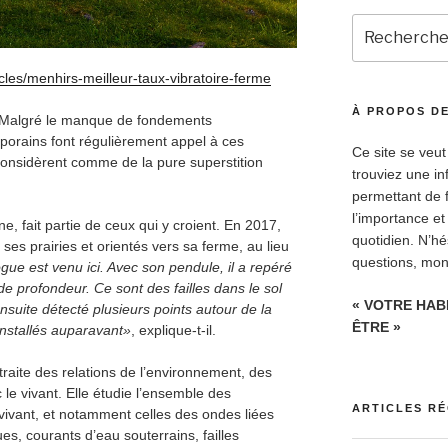
Recherche
pour
:
cles/menhirs-meilleur-taux-vibratoire-ferme
À PROPOS DE
 Malgré le manque de fondements
mporains font régulièrement appel à ces
Ce site se veut
considèrent comme de la pure superstition
trouviez une in
permettant de 
l’importance et
ine, fait partie de ceux qui y croient. En 2017,
quotidien. N’h
ses prairies et orientés vers sa ferme, au lieu
questions, mon 
gue est venu ici. Avec son pendule, il a repéré
e profondeur. Ce sont des failles dans le sol
« VOTRE HAB
ensuite détecté plusieurs points autour de la
ÊTRE »
installés auparavant»
, explique-t-il.
 traite des relations de l’environnement, des
le vivant. Elle étudie l’ensemble des
ARTICLES R
 vivant, et notamment celles des ondes liées
s, courants d’eau souterrains, failles