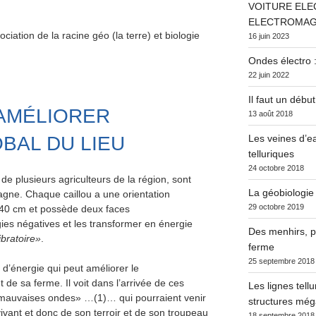
VOITURE ELE
ELECTROMAG
ciation de la racine géo (la terre) et biologie
16 juin 2023
Ondes électro :
22 juin 2022
Il faut un début
 AMÉLIORER
13 août 2018
OBAL DU LIEU
Les veines d’ea
telluriques
24 octobre 2018
 plusieurs agriculteurs de la région, sont
La géobiologie
ne. Chaque caillou a une orientation
29 octobre 2019
on 40 cm et possède deux faces
ies négatives et les transformer en énergie
Des menhirs, po
ibratoire»
.
ferme
25 septembre 2018
d’énergie qui peut améliorer le
 de sa ferme. Il voit dans l’arrivée de ces
Les lignes tell
 «mauvaises ondes» …(1)… qui pourraient venir
structures méga
ivant et donc de son terroir et de son troupeau
18 septembre 2018