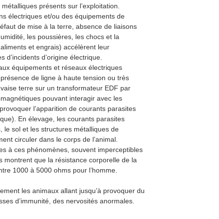
 métalliques présents sur l’exploitation.
ons électriques et/ou des équipements de
défaut de mise à la terre, absence de liaisons
humidité, les poussières, les chocs et la
 aliments et engrais) accélèrent leur
 d’incidents d’origine électrique.
e aux équipements et réseaux électriques
a présence de ligne à haute tension ou très
aise terre sur un transformateur EDF par
magnétiques pouvant interagir avec les
 provoquer l’apparition de courants parasites
ique). En élevage, les courants parasites
le sol et les structures métalliques de
ment circuler dans le corps de l’animal.
bles à ces phénomènes, souvent imperceptibles
s montrent que la résistance corporelle de la
ntre 1000 à 5000 ohms pour l’homme.
tement les animaux allant jusqu’à provoquer du
isses d’immunité, des nervosités anormales.