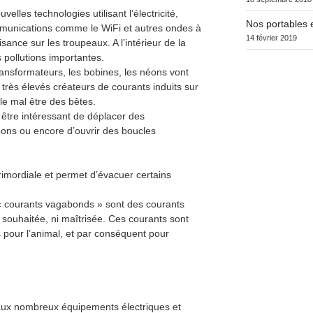
lles technologies utilisant l’électricité,
Nos portables e
mmunications comme le WiFi et autres ondes à
14 février 2019
ance sur les troupeaux. A l’intérieur de la
s pollutions importantes.
transformateurs, les bobines, les néons vont
ès élevés créateurs de courants induits sur
le mal être des bêtes.
 être intéressant de déplacer des
éons ou encore d’ouvrir des boucles
primordiale et permet d’évacuer certains
(« courants vagabonds » sont des courants
ni souhaitée, ni maîtrisée. Ces courants sont
 pour l’animal, et par conséquent pour
e aux nombreux équipements électriques et