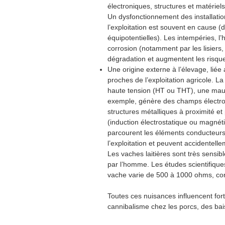
électroniques, structures et matériels
Un dysfonctionnement des installati
l’exploitation est souvent en cause (
équipotentielles). Les intempéries, l’
corrosion (notamment par les lisiers,
dégradation et augmentent les risques
Une origine externe à l’élevage, lié
proches de l’exploitation agricole. L
haute tension (HT ou THT), une mauv
exemple, génère des champs électro
structures métalliques à proximité et
(induction électrostatique ou magnét
parcourent les éléments conducteurs, 
l’exploitation et peuvent accidentelle
Les vaches laitières sont très sensi
par l’homme. Les études scientifique
vache varie de 500 à 1000 ohms, co
Toutes ces nuisances influencent for
cannibalisme chez les porcs, des ba