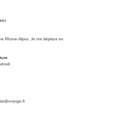
MOI
ne Rhone-Alpes. Je me déplace en
ture
ndredi
tat@orange.fr
R