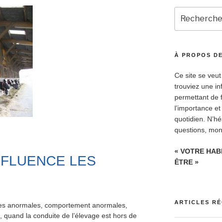
Recherche
pour
:
À PROPOS DE
Ce site se veut
trouviez une in
permettant de 
l’importance et
quotidien. N’h
questions, mon 
« VOTRE HAB
INFLUENCE LES
ÊTRE »
ARTICLES R
ires anormales, comportement anormales,
le, quand la conduite de l’élevage est hors de