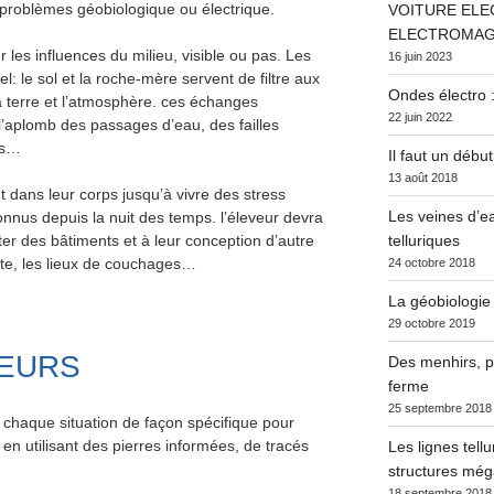
s problèmes géobiologique ou électrique.
VOITURE ELE
ELECTROMAG
 les influences du milieu, visible ou pas. Les
16 juin 2023
l: le sol et la roche-mère servent de filtre aux
Ondes électro :
 terre et l’atmosphère. ces échanges
22 juin 2022
l’aplomb des passages d’eau, des failles
es…
Il faut un début
13 août 2018
 dans leur corps jusqu’à vivre des stress
Les veines d’ea
nus depuis la nuit des temps. l’éleveur devra
telluriques
ter des bâtiments et à leur conception d’autre
raite, les lieux de couchages…
24 octobre 2018
La géobiologie
29 octobre 2019
TEURS
Des menhirs, po
ferme
25 septembre 2018
r chaque situation de façon spécifique pour
en utilisant des pierres informées, de tracés
Les lignes tell
structures méga
18 septembre 2018