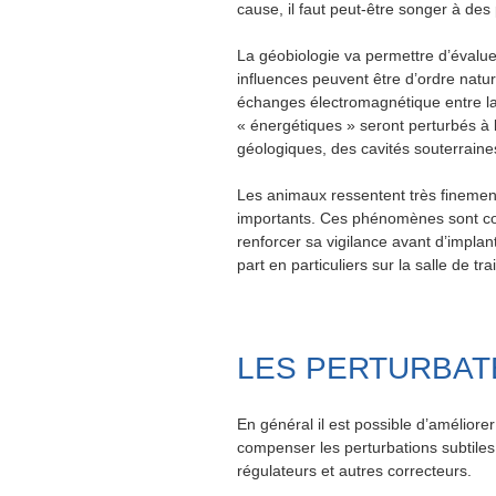
cause, il faut peut-être songer à de
La géobiologie va permettre d’évaluer
influences peuvent être d’ordre nature
échanges électromagnétique entre la
« énergétiques » seront perturbés à 
géologiques, des cavités souterrain
Les animaux ressentent très finement
importants. Ces phénomènes sont con
renforcer sa vigilance avant d’implan
part en particuliers sur la salle de t
LES PERTURBA
En général il est possible d’améliore
compenser les perturbations subtiles 
régulateurs et autres correcteurs.