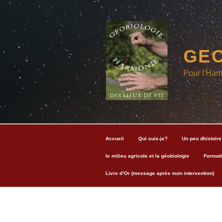
Aller
au
contenu
principal
GEO
Pour l'Har
Accueil
Qui suis-je?
Un peu dhistoire
le milieu agricole et la géobiologie
Formati
Livre d’Or (message après mon intervention)