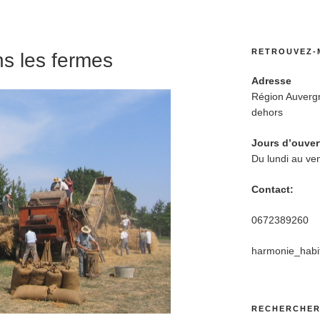
RETROUVEZ-
ns les fermes
Adresse
Région Auverg
dehors
Jours d’ouver
Du lundi au ve
Contact:
0672389260
harmonie_habi
RECHERCHE